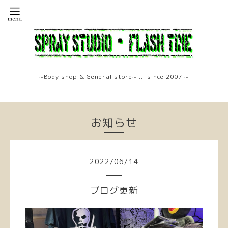
~Body shop & General store~ ... since 2007 ~
お知らせ
2022
/
06
/
14
ブログ更新