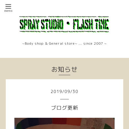
~Body shop & General store~ ... since 2007 ~
お知らせ
2019
/
09
/
30
ブログ更新