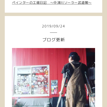
ペインターの工場日記 〜中津川ソーラー武道館〜
2019
/
09
/
24
ブログ更新