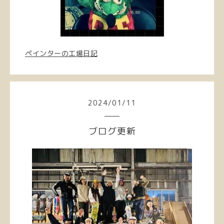
ペインターの工場日記
2024
/
01
/
11
ブログ更新