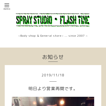
~Body shop & General store~ ... since 2007 ~
お知らせ
2019
/
11
/
18
明日より営業再開です。